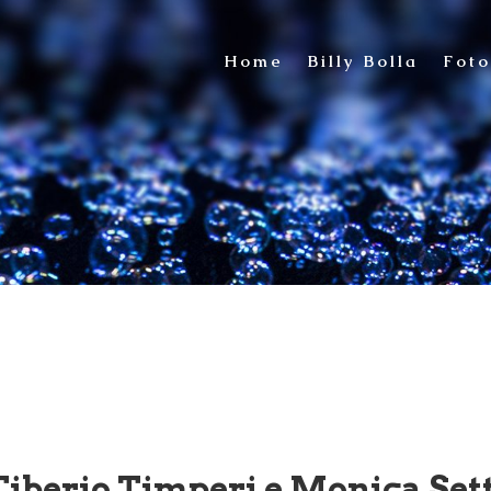
Home
Billy Bolla
Fot
i Tiberio Timperi e Monica Set