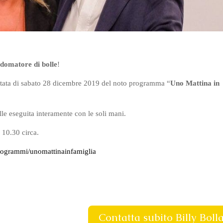
l domatore di bolle
!
untata di sabato 28 dicembre 2019 del noto programma “
Uno Mattina in
le eseguita interamente con le soli mani.
 10.30 circa.
programmi/unomattinainfamiglia
Contatta subito Billy Bolla